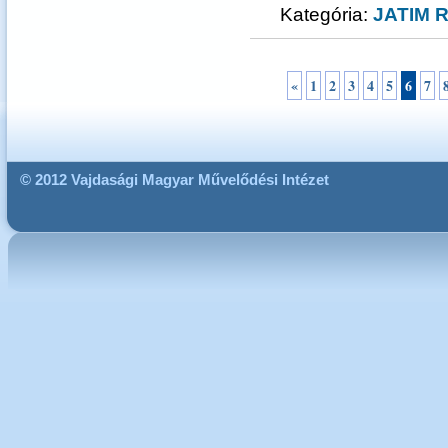
Kategória:
JATIM R
«
1
2
3
4
5
6
7
© 2012 Vajdasági Magyar Művelődési Intézet