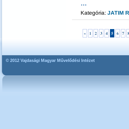
...
Kategória:
JATIM R
«
1
2
3
4
5
6
7
© 2012 Vajdasági Magyar Művelődési Intézet