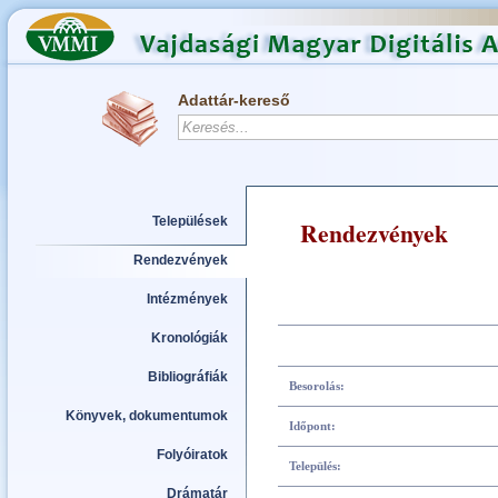
Adattár-kereső
Települések
Rendezvények
Rendezvények
Intézmények
Kronológiák
Bibliográfiák
Besorolás:
Könyvek, dokumentumok
Időpont:
Folyóiratok
Település:
Drámatár