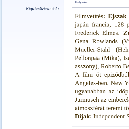
Helyszín:
Képzőművészeti tár
Filmvetítés:
Éjszak
japán–francia, 128 
Frederick Elmes.
Z
Gena Rowlands (Vic
Mueller-Stahl (He
Pellonpää (Mika), Is
asszony), Roberto B
A film öt epizódból
Angeles-ben, New Yo
ugyanabban az időpo
Jarmusch az emberek 
atmoszférát teremt tö
Díjak
: Independent 