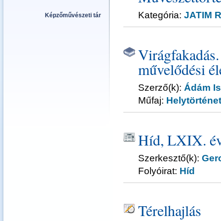
Kategória:
JATIM R
Képzőművészeti tár
Virágfakadás.
művelődési él
Szerző(k):
Ádám Is
Műfaj:
Helytörténe
Híd, LXIX. év
Szerkesztő(k):
Ger
Folyóirat:
Híd
Térelhajlás