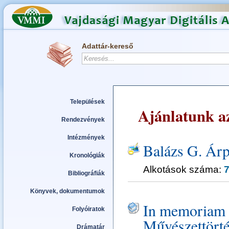
Adattár-kereső
Települések
Ajánlatunk az
Rendezvények
Intézmények
Balázs G. Ár
Kronológiák
Alkotások száma:
Bibliográfiák
Könyvek, dokumentumok
In memoriam 
Folyóiratok
Művészettörtén
Drámatár