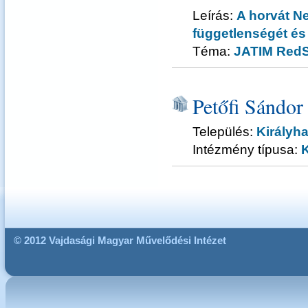
Leírás:
A horvát N
függetlenségét és c
Téma:
JATIM RedS
Petőfi Sándor
Település:
Királyh
Intézmény típusa:
© 2012 Vajdasági Magyar Művelődési Intézet