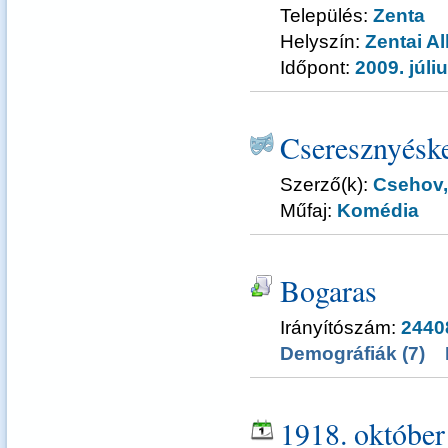
Település:
Zenta
Helyszín:
Zentai Al
Időpont:
2009. júli
Cseresznyéske
Szerző(k):
Csehov,
Műfaj:
Komédia
Bogaras
Irányítószám:
2440
Demográfiák (7)
1918. október