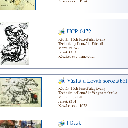
Készítés éve:
1974
UCR 0472
Képtár:
Tóth József alapítvány
Technika, jellemzők:
Filctoll
Méret:
60×42
Jelzet:
t313
Készítés éve:
ismeretlen
Vázlat a Lovak sorozatból
Képtár:
Tóth József alapítvány
Technika, jellemzők:
Vegyes technika
Méret:
33,5×50
Jelzet:
t314
Készítés éve:
1973
Házak