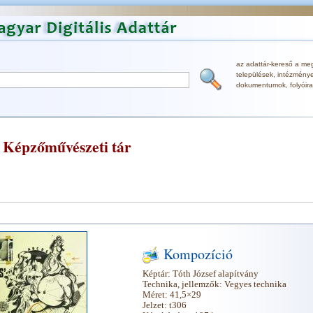
az adattár-kereső a me
települések, intézmények
dokumentumok, folyóira
Képzőművészeti tár
Kompozíció
Képtár:
Tóth József alapítvány
Technika, jellemzők:
Vegyes technika
Méret:
41,5×29
Jelzet:
t306