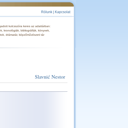
Rólunk
|
Kapcsolat
gadott kulcsszóra keres az adattárban:
, kronológiák, bibliográfiák, könyvek,
tok, drámatár, képzőművészeti tár
Slavnić Nestor